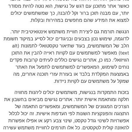
כאשר אתר מתוכנן עם דגש על נגישות, הוא נוטה להיות מסודר
יותר, עם מבנה תוכן ברור וקל להבנה, כך שמשתמשים יכולים
למצוא את המידע שהם מחפשים במהירות ובקלות.
הנגשה תורמת גם ליצירת חוויית משתמש אינטואיטיבית יותר.
לדוגמה, שימוש נכון בצבעים ובניגודים יכול לסייע במיקוד תשומת
הלב של המשתמשים, בעוד שתיאור טקסטואלי לתמונות (alt
text) מאפשר למשתמשים עם לקויות ראייה להבין את התוכן
הוויזואלי. כמו כן, אתרים נגישים כוללים לעיתים קרובות פקדים
נוחים לשימוש, המאפשרים למשתמשים לתפעל את האתר
באמצעות המקלדת בלבד או בעזרת עזרי תוכנה אחרים, מה
שמקל על משתמשים עם לקויות ניידות.
בזכות התמקדות בנגישות, משתמשים יכולים ליהנות מחוויה
חלקה ומותאמת אישית יותר. אתרים נגישים מביאים בחשבון את
הצרכים המגוונים של המשתמשים, ומאפשרים התאמה של
התצוגה והפונקציות השונות לפי העדפות אישיות. זה יכול לכלול
אפשרויות לשינוי גודל טקסט, שינוי צבע רקע או אפילו אפשרות
להאזנה קולית לטקסטים. כל אלו תורמים לחוויית משתמש עשירה